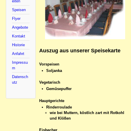
eiten
Speisen
Flyer
Angebote
Kontakt
Historie
Auszug aus unserer Speisekarte
Anfahrt
Impressu
Vorspeisen
m
Soljanka
Datensch
utz
Vegetarisch
Gemüsepuffer
Hauptgerichte
Rinderroulade
wie bei Muttern, köstlich zart mit Rotkohl
und Klößen
Eisbecher