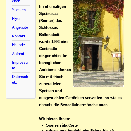
eiten
Im ehemaligen
Speisen
Speisesaal
Flyer
(Remter) des
Angebote
Schlosses
Ballenstedt
Kontakt
wurde 1992 eine
Historie
Gaststätte
Anfahrt
eingerichtet. Im
Impressu
behaglichen
m
Ambiente können
Sie mit frisch
Datensch
utz
zubereiteten
Speisen und
ausgesuchten Getränken verweilen, so wie es
damals die Benediktinermönche taten.
Wir bieten Ihnen:
Speisen àla Carte
private und betriebliche Feiern bis 40